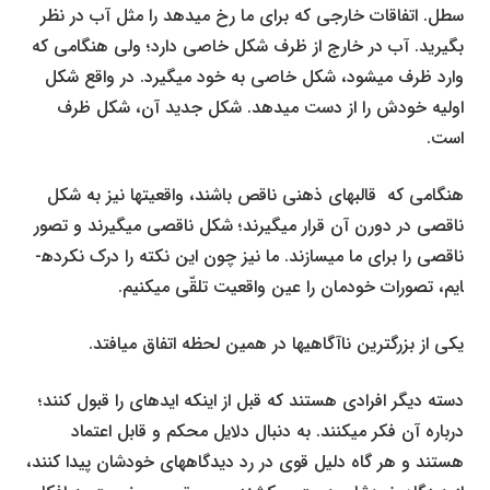
سطل. اتفاقات خارجی که برای ما رخ می­دهد را مثل آب در نظر
بگیرید. آب در خارج از ظرف شکل خاصی دارد؛ ولی هنگامی که
وارد ظرف می­شود، شکل خاصی به خود می­گیرد. در واقع شکل
اولیه خودش را از دست می­دهد. شکل جدید آن، شکل ظرف
است.
هنگامی که قالب­های ذهنی ناقص باشند، واقعیت­ها نیز به شکل
ناقصی در دورن آن قرار می­گیرند؛ شکل ناقصی می­گیرند و تصور
ناقصی را برای ما می­سازند. ما نیز چون این نکته را درک نکرده­
ایم، تصورات خودمان را عین واقعیت تلقّی می­کنیم.
یکی از بزرگ­ترین ناآگاهی­ها در همین لحظه اتفاق می­افتد.
دسته دیگر افرادی هستند که قبل از اینکه ایده­ای را قبول کنند؛
درباره آن فکر می­کنند. به دنبال دلایل محکم و قابل اعتماد
هستند و هر گاه دلیل قوی در رد دیدگاه­های خودشان پیدا کنند،