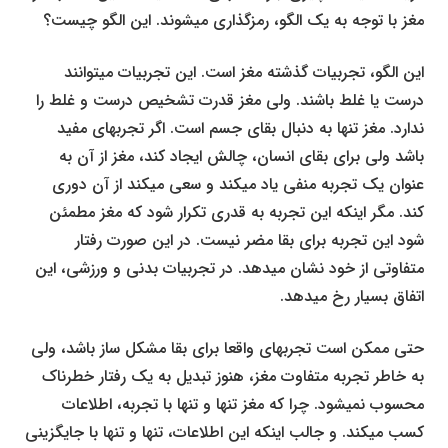
مغز با توجه به یک الگو، رمز­گذاری می­شوند. این الگو چیست؟
این الگو، تجربیات گذشته مغز است. این تجربیات می­توانند
درست یا غلط باشند. ولی مغز قدرت تشخیص درست و غلط را
ندارد. مغز تنها به دنبال بقای جسم است. اگر تجربه­ای مفید
باشد ولی برای بقای انسان، چالش ایجاد کند، مغز از آن به
عنوان یک تجربه منفی یاد می­کند و سعی می­کند از آن دوری
کند. مگر اینکه این تجربه به قدری تکرار شود که مغز مطمئن
شود این تجربه برای بقا مضر نیست. در این صورت رفتار
متفاوتی از خود نشان می­دهد. در تجربیات بدنی و ورزشی، این
اتفاق بسیار رخ می­دهد.
حتی ممکن است تجربه­ای واقعا برای بقا مشکل ساز باشد، ولی
به خاطر تجربه متفاوت مغز، هنوز تبدیل به یک رفتار خطرناک
محسوب نمی­شود. چرا که مغز تنها و تنها با تجربه، اطلاعات
کسب می­کند. و جالب اینکه این اطلاعات، تنها و تنها با جایگزینی