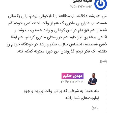
نعيمه نجفى
2020-11-13 19:52
من همیشه علاقمند ب مطالعه و کتابخوانى بودم، ولى یکسالى
هست، ب عنوان ى مادرى ک هم از وقت اختصاصى خودم کم
شده و هم فرزندام در سن کودکى و رشد هستن، ب رشد و
اگاهى بیشترى نیاز دارم هم در راستاى مادرى کردنم، هم ارتقا
ذهن شخصیم، احساس نیاز ب تفکر و رشد در خوداگاه خودم رو
داشتم، ک فکر کردم گذروندن این دوره میتونه کمکم کنه.
پاسخ
مهدی حکیم
2020-11-13 23:46
بله حتما. به شرطی که براش وقت بزارید و جزو
اولویت‌های شما باشه
پاسخ