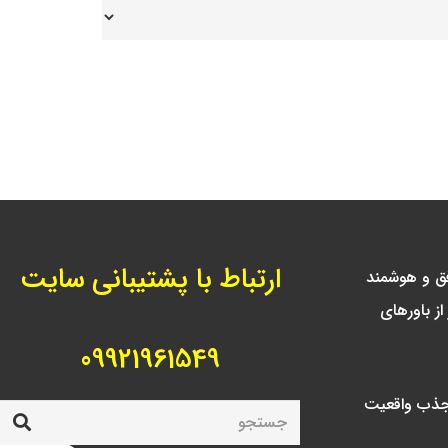
ارتباط با پشتیبانی سایت
فق و هوشمند
از باورهای
09921961549
جذب واقعیت